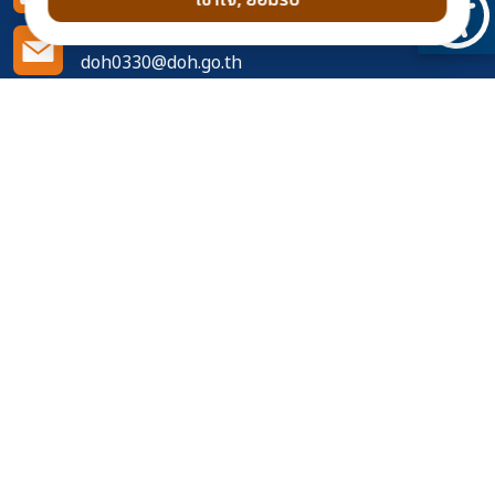
เข้าใจ, ยอมรับ
042491205
อีเมล
doh0330@doh.go.th
ติดตามเราได้ที่
จำนวนผู้เข้าชมเว็บไซต์
469