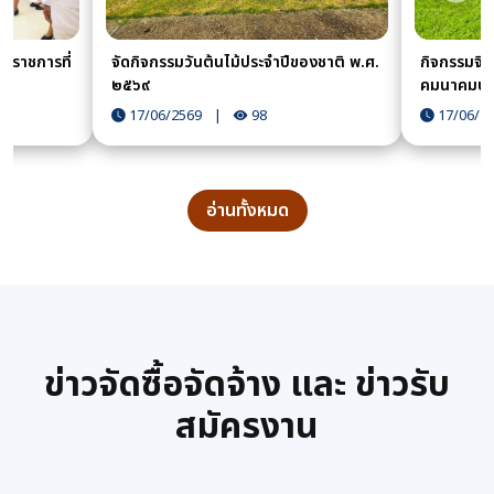
้าราชการที่
จัดกิจกรรมวันต้นไม้ประจำปีของชาติ พ.ศ.
กิจกรรมจิ
๒๕๖๙
คมนาคมปรั
ในพระพุทธศ
17/06/2569
|
98
17/06/2
(วัดภูกระแ
อ่านทั้งหมด
ข่าวจัดซื้อจัดจ้าง และ ข่าวรับ
สมัครงาน